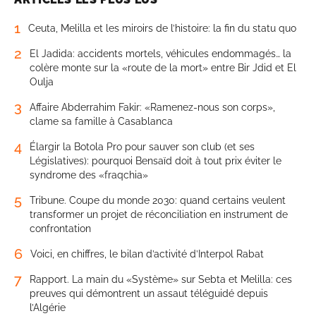
1
Ceuta, Melilla et les miroirs de l’histoire: la fin du statu quo
2
El Jadida: accidents mortels, véhicules endommagés… la
colère monte sur la «route de la mort» entre Bir Jdid et El
Oulja
3
Affaire Abderrahim Fakir: «Ramenez-nous son corps»,
clame sa famille à Casablanca
4
Élargir la Botola Pro pour sauver son club (et ses
Législatives): pourquoi Bensaïd doit à tout prix éviter le
syndrome des «fraqchia»
5
Tribune. Coupe du monde 2030: quand certains veulent
transformer un projet de réconciliation en instrument de
confrontation
6
Voici, en chiffres, le bilan d’activité d’Interpol Rabat
7
Rapport. La main du «Système» sur Sebta et Melilla: ces
preuves qui démontrent un assaut téléguidé depuis
l’Algérie