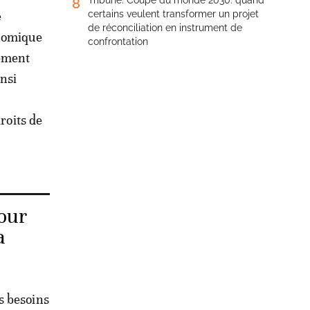
Tribune. Coupe du monde 2030: quand
8
e
certains veulent transformer un projet
de réconciliation en instrument de
onomique
confrontation
gement
nsi
roits de
pour
a
s besoins