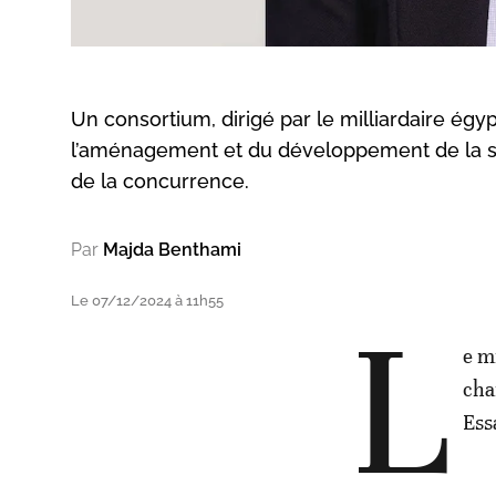
Un consortium, dirigé par le milliardaire égy
l’aménagement et du développement de la st
de la concurrence.
Par
Majda Benthami
Le 07/12/2024 à 11h55
L
e m
cha
Essa