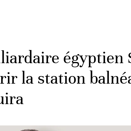
lliardaire égyptien
rir la station balné
ira