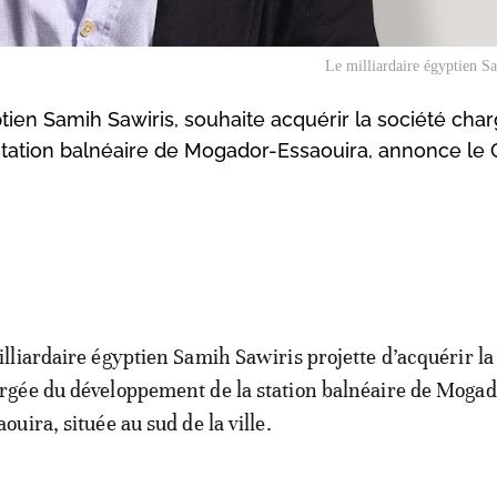
Le milliardaire égyptien S
ptien Samih Sawiris, souhaite acquérir la société cha
ation balnéaire de Mogador-Essaouira, annonce le 
illiardaire égyptien Samih Sawiris projette d’acquérir la
rgée du développement de la station balnéaire de Mogad
ouira, située au sud de la ville.