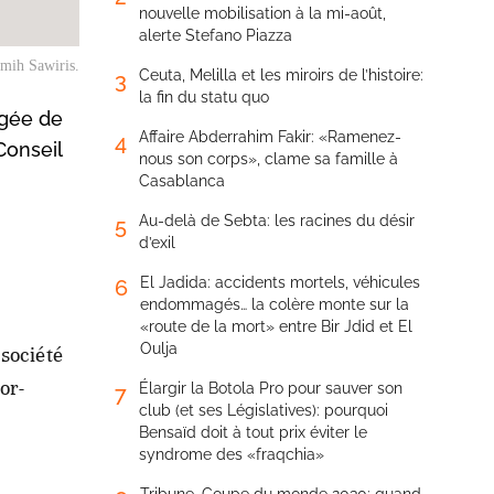
nouvelle mobilisation à la mi-août,
alerte Stefano Piazza
amih Sawiris.
Ceuta, Melilla et les miroirs de l’histoire:
3
la fin du statu quo
rgée de
Affaire Abderrahim Fakir: «Ramenez-
4
Conseil
nous son corps», clame sa famille à
Casablanca
Au-delà de Sebta: les racines du désir
5
d’exil
El Jadida: accidents mortels, véhicules
6
endommagés… la colère monte sur la
«route de la mort» entre Bir Jdid et El
Oulja
 société
or-
Élargir la Botola Pro pour sauver son
7
club (et ses Législatives): pourquoi
Bensaïd doit à tout prix éviter le
syndrome des «fraqchia»