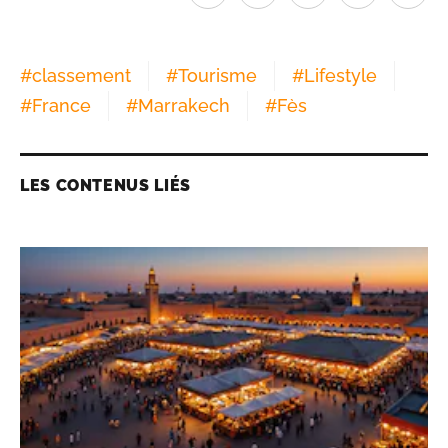
#
classement
#
Tourisme
#
Lifestyle
#
France
#
Marrakech
#
Fès
LES CONTENUS LIÉS