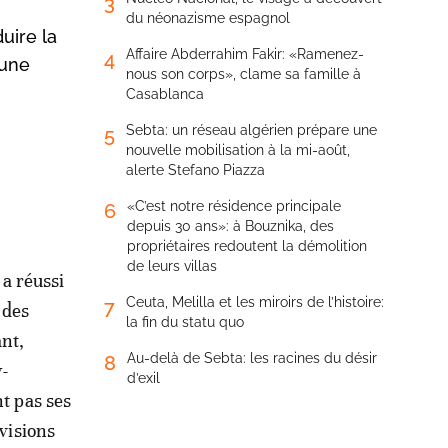
3
du néonazisme espagnol
uire la
Affaire Abderrahim Fakir: «Ramenez-
4
 une
nous son corps», clame sa famille à
Casablanca
Sebta: un réseau algérien prépare une
5
nouvelle mobilisation à la mi-août,
alerte Stefano Piazza
«C’est notre résidence principale
6
depuis 30 ans»: à Bouznika, des
propriétaires redoutent la démolition
de leurs villas
 a réussi
Ceuta, Melilla et les miroirs de l’histoire:
7
 des
la fin du statu quo
nt,
Au-delà de Sebta: les racines du désir
8
w-
d’exil
nt pas ses
évisions