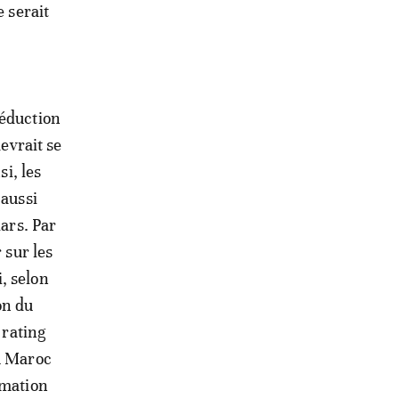
e serait
réduction
devrait se
si, les
 aussi
lars. Par
 sur les
, selon
on du
 rating
au Maroc
rmation