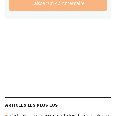
Laisser un commentaire
ARTICLES LES PLUS LUS
1
Ceuta, Melilla et les miroirs de l’histoire: la fin du statu quo