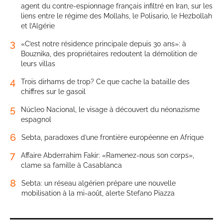
agent du contre-espionnage français infiltré en Iran, sur les
liens entre le régime des Mollahs, le Polisario, le Hezbollah
et l’Algérie
3
«C’est notre résidence principale depuis 30 ans»: à
Bouznika, des propriétaires redoutent la démolition de
leurs villas
4
Trois dirhams de trop? Ce que cache la bataille des
chiffres sur le gasoil
5
Núcleo Nacional, le visage à découvert du néonazisme
espagnol
6
Sebta, paradoxes d’une frontière européenne en Afrique
7
Affaire Abderrahim Fakir: «Ramenez-nous son corps»,
clame sa famille à Casablanca
8
Sebta: un réseau algérien prépare une nouvelle
mobilisation à la mi-août, alerte Stefano Piazza