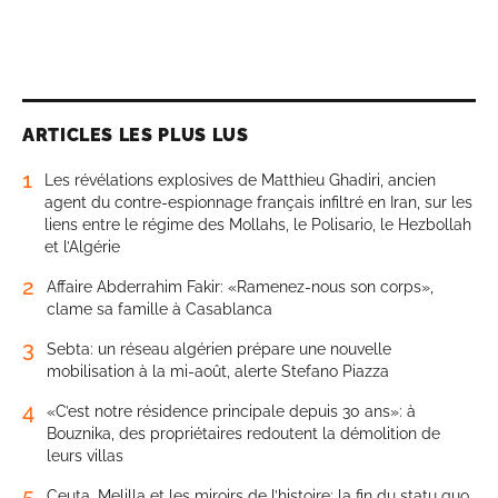
ARTICLES LES PLUS LUS
1
Les révélations explosives de Matthieu Ghadiri, ancien
agent du contre-espionnage français infiltré en Iran, sur les
liens entre le régime des Mollahs, le Polisario, le Hezbollah
et l’Algérie
2
Affaire Abderrahim Fakir: «Ramenez-nous son corps»,
clame sa famille à Casablanca
3
Sebta: un réseau algérien prépare une nouvelle
mobilisation à la mi-août, alerte Stefano Piazza
4
«C’est notre résidence principale depuis 30 ans»: à
Bouznika, des propriétaires redoutent la démolition de
leurs villas
5
Ceuta, Melilla et les miroirs de l’histoire: la fin du statu quo