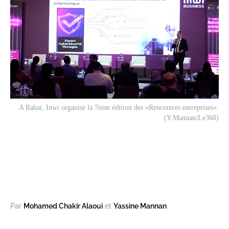
A Rabat, Inwi organise la 7ème édition des «Rencontres entreprises».
(Y.Mannan/Le360)
Par
Mohamed Chakir Alaoui
et
Yassine Mannan