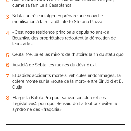
clame sa famille à Casablanca
3
Sebta: un réseau algérien prépare une nouvelle
mobilisation à la mi-août, alerte Stefano Piazza
4
«C’est notre résidence principale depuis 30 ans»: à
Bouznika, des propriétaires redoutent la démolition de
leurs villas
5
Ceuta, Melilla et les miroirs de l’histoire: la fin du statu quo
6
Au-delà de Sebta: les racines du désir d’exil
7
El Jadida: accidents mortels, véhicules endommagés… la
colère monte sur la «route de la mort» entre Bir Jdid et El
Oulja
8
Élargir la Botola Pro pour sauver son club (et ses
Législatives): pourquoi Bensaïd doit à tout prix éviter le
syndrome des «fraqchia»