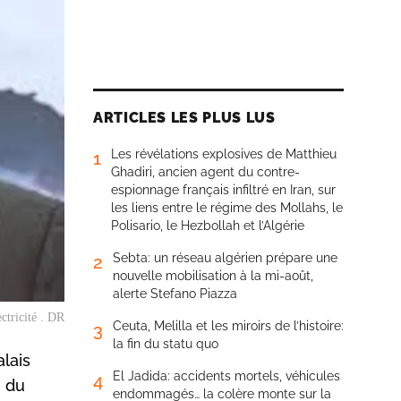
ARTICLES LES PLUS LUS
Les révélations explosives de Matthieu
1
Ghadiri, ancien agent du contre-
espionnage français infiltré en Iran, sur
les liens entre le régime des Mollahs, le
Polisario, le Hezbollah et l’Algérie
Sebta: un réseau algérien prépare une
2
nouvelle mobilisation à la mi-août,
alerte Stefano Piazza
ectricité . DR
Ceuta, Melilla et les miroirs de l’histoire:
3
la fin du statu quo
alais
El Jadida: accidents mortels, véhicules
4
n du
endommagés… la colère monte sur la