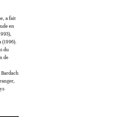
, a fait
tude en
1993),
 (1996).
ts du
n de
, Bardach
tranger,
ays