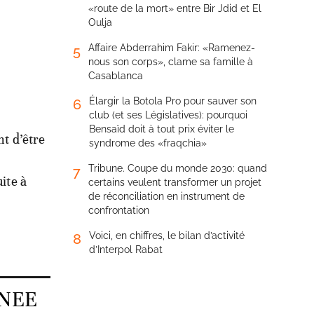
«route de la mort» entre Bir Jdid et El
Oulja
Affaire Abderrahim Fakir: «Ramenez-
5
nous son corps», clame sa famille à
Casablanca
Élargir la Botola Pro pour sauver son
6
club (et ses Législatives): pourquoi
Bensaïd doit à tout prix éviter le
nt d’être
syndrome des «fraqchia»
Tribune. Coupe du monde 2030: quand
7
ite à
certains veulent transformer un projet
de réconciliation en instrument de
confrontation
Voici, en chiffres, le bilan d’activité
8
d’Interpol Rabat
'ONEE