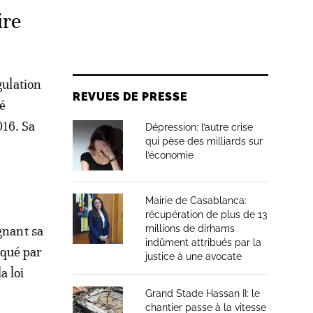
ire
gulation
REVUES DE PRESSE
té
016. Sa
Dépression: l’autre crise
qui pèse des milliards sur
l’économie
Mairie de Casablanca:
récupération de plus de 13
gnant sa
millions de dirhams
indûment attribués par la
rqué par
justice à une avocate
a loi
Grand Stade Hassan II: le
chantier passe à la vitesse