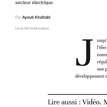
secteur électrique.
Par
Ayoub Khattabi
Le 21/08/2018 à 15h20
J
usqu’
l’éle
nommé
régul
une p
développement d
Lire aussi :
Vidéo. M