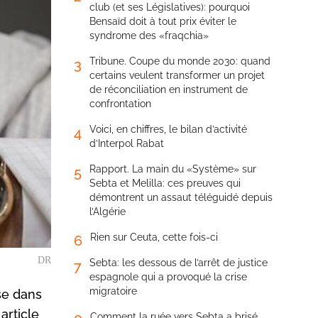
club (et ses Législatives): pourquoi
Bensaïd doit à tout prix éviter le
syndrome des «fraqchia»
Tribune. Coupe du monde 2030: quand
3
certains veulent transformer un projet
de réconciliation en instrument de
confrontation
Voici, en chiffres, le bilan d’activité
4
d’Interpol Rabat
Rapport. La main du «Système» sur
5
Sebta et Melilla: ces preuves qui
démontrent un assaut téléguidé depuis
l’Algérie
Rien sur Ceuta, cette fois-ci
6
DR
Sebta: les dessous de l’arrêt de justice
7
espagnole qui a provoqué la crise
migratoire
se dans
article
Comment la ruée vers Sebta a brisé