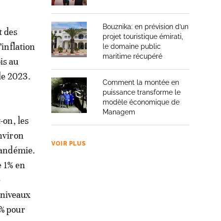
Bouznika: en prévision d’un
t des
projet touristique émirati,
’inflation
le domaine public
maritime récupéré
is au
de 2023.
Comment la montée en
puissance transforme le
modèle économique de
Managem
-on, les
nviron
VOIR PLUS
pandémie.
e 1% en
e
 niveaux
 % pour