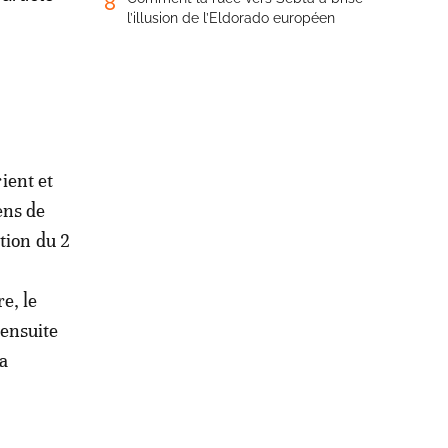
8
l’illusion de l’Eldorado européen
ient et
ens de
tion du 2
e, le
 ensuite
la