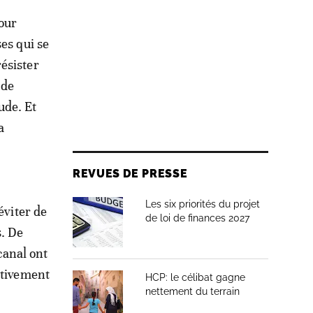
our
es qui se
ésister
 de
ude. Et
a
REVUES DE PRESSE
Les six priorités du projet
éviter de
de loi de finances 2027
s. De
canal ont
ctivement
HCP: le célibat gagne
nettement du terrain