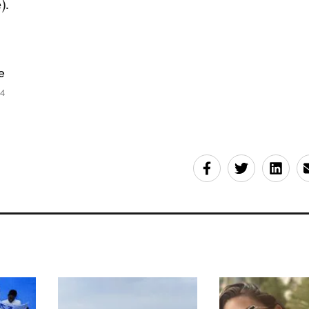
).
e
34