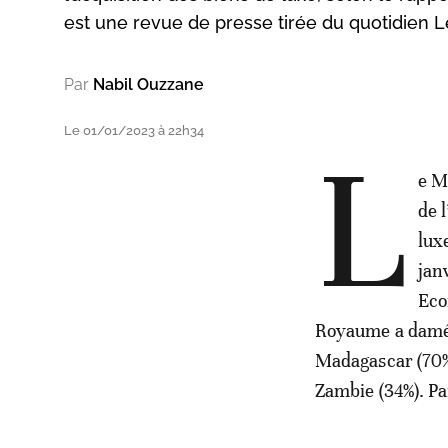
est une revue de presse tirée du quotidien Le
Par
Nabil Ouzzane
Le 01/01/2023 à 22h34
L
e M
de 
lux
jan
Eco
Royaume a damé l
Madagascar (70%),
Zambie (34%). Pa