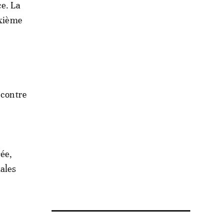
ce. La
uxième
 contre
rée,
ales