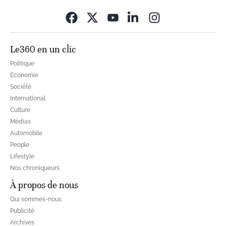
Opens in new wi
Le360 en un clic
Politique
Economie
Société
International
Culture
Médias
Automobile
People
Lifestyle
Nos chroniqueurs
À propos de nous
Qui sommes-nous
Publicité
Archives