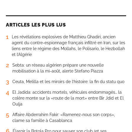
ARTICLES LES PLUS LUS
1
Les révélations explosives de Matthieu Ghadiri, ancien
agent du contre-espionnage français infiltré en Iran, sur les
liens entre le régime des Mollahs, le Polisario, le Hezbollah
et l’Algérie
2
Sebta: un réseau algérien prépare une nouvelle
mobilisation à la mi-août, alerte Stefano Piazza
3
Ceuta, Melilla et les miroirs de l’histoire: la fin du statu quo
4
El Jadida: accidents mortels, véhicules endommagés… la
colère monte sur la «route de la mort» entre Bir Jdid et El
Oulja
5
Affaire Abderrahim Fakir: «Ramenez-nous son corps»,
clame sa famille à Casablanca
6
Élargir la Botola Pro pour sauver son club (et ses