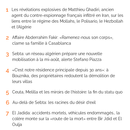
1
Les révélations explosives de Matthieu Ghadiri, ancien
agent du contre-espionnage français infiltré en Iran, sur les
liens entre le régime des Mollahs, le Polisario, le Hezbollah
et l’Algérie
2
Affaire Abderrahim Fakir: «Ramenez-nous son corps»,
clame sa famille à Casablanca
3
Sebta: un réseau algérien prépare une nouvelle
mobilisation à la mi-août, alerte Stefano Piazza
4
«C’est notre résidence principale depuis 30 ans»: à
Bouznika, des propriétaires redoutent la démolition de
leurs villas
5
Ceuta, Melilla et les miroirs de l’histoire: la fin du statu quo
6
Au-delà de Sebta: les racines du désir d’exil
7
El Jadida: accidents mortels, véhicules endommagés… la
colère monte sur la «route de la mort» entre Bir Jdid et El
Oulja