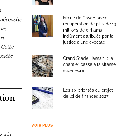
n
Mairie de Casablanca:
nécessité
récupération de plus de 13
ure
millions de dirhams
indûment attribués par la
ère
justice à une avocate
 Cette
ociété
Grand Stade Hassan II: le
chantier passe à la vitesse
supérieure
Les six priorités du projet
tion
de loi de finances 2027
VOIR PLUS
a «
la