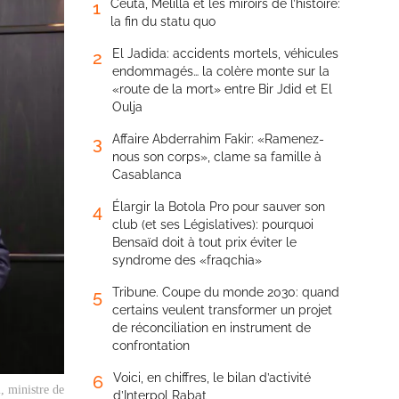
Ceuta, Melilla et les miroirs de l’histoire:
1
la fin du statu quo
El Jadida: accidents mortels, véhicules
2
endommagés… la colère monte sur la
«route de la mort» entre Bir Jdid et El
Oulja
Affaire Abderrahim Fakir: «Ramenez-
3
nous son corps», clame sa famille à
Casablanca
Élargir la Botola Pro pour sauver son
4
club (et ses Législatives): pourquoi
Bensaïd doit à tout prix éviter le
syndrome des «fraqchia»
Tribune. Coupe du monde 2030: quand
5
certains veulent transformer un projet
de réconciliation en instrument de
confrontation
Voici, en chiffres, le bilan d’activité
6
, ministre de
d’Interpol Rabat