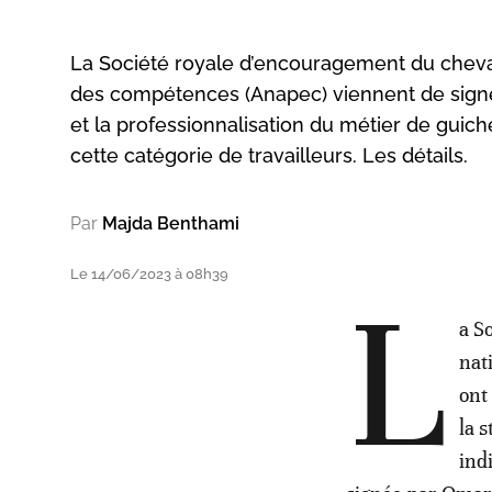
La Société royale d’encouragement du cheval
des compétences (Anapec) viennent de signer
et la professionnalisation du métier de guiche
cette catégorie de travailleurs. Les détails.
Par
Majda Benthami
Le 14/06/2023 à 08h39
L
a S
nat
ont
la 
ind