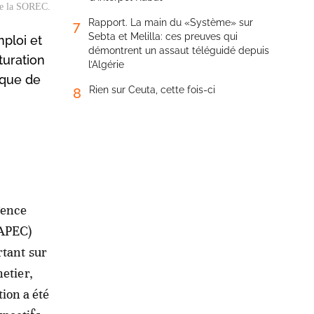
 de la SOREC.
Rapport. La main du «Système» sur
7
Sebta et Melilla: ces preuves qui
ploi et
démontrent un assaut téléguidé depuis
turation
l’Algérie
mique de
Rien sur Ceuta, cette fois-ci
8
gence
NAPEC)
rtant sur
hetier,
ion a été