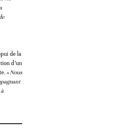
a
de
pui de la
tion d’un
e. «
Nous
mpagnant
 à