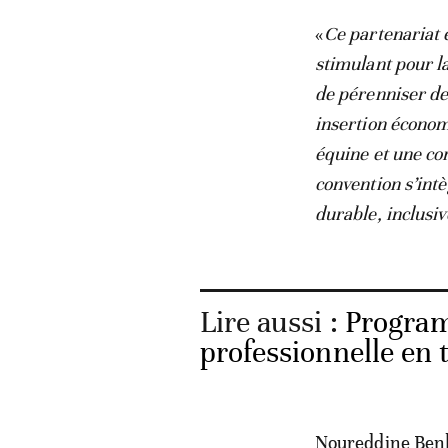
«
Ce partenariat 
stimulant pour l
de pérenniser de
insertion économ
équine et une co
convention s’int
durable, inclusi
Lire aussi :
Programm
professionnelle en 
Noureddine Benkh