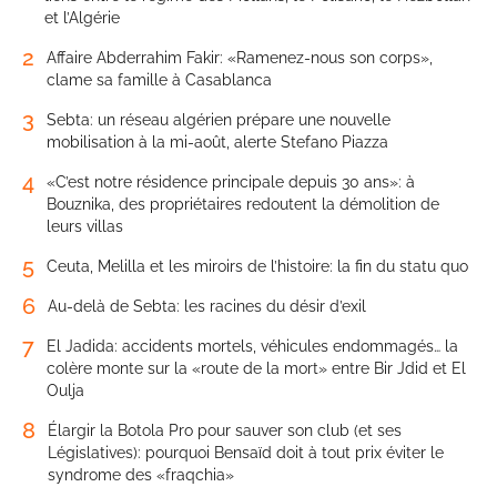
et l’Algérie
2
Affaire Abderrahim Fakir: «Ramenez-nous son corps»,
clame sa famille à Casablanca
3
Sebta: un réseau algérien prépare une nouvelle
mobilisation à la mi-août, alerte Stefano Piazza
4
«C’est notre résidence principale depuis 30 ans»: à
Bouznika, des propriétaires redoutent la démolition de
leurs villas
5
Ceuta, Melilla et les miroirs de l’histoire: la fin du statu quo
6
Au-delà de Sebta: les racines du désir d’exil
7
El Jadida: accidents mortels, véhicules endommagés… la
colère monte sur la «route de la mort» entre Bir Jdid et El
Oulja
8
Élargir la Botola Pro pour sauver son club (et ses
Législatives): pourquoi Bensaïd doit à tout prix éviter le
syndrome des «fraqchia»