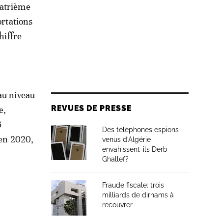
uatrième
ortations
hiffre
au niveau
REVUES DE PRESSE
e,
6
Des téléphones espions
 en 2020,
venus d’Algérie
envahissent-ils Derb
Ghallef?
Fraude fiscale: trois
milliards de dirhams à
recouvrer