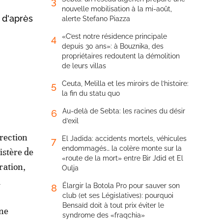
3
nouvelle mobilisation à la mi-août,
 d'après
alerte Stefano Piazza
«C’est notre résidence principale
4
depuis 30 ans»: à Bouznika, des
propriétaires redoutent la démolition
de leurs villas
Ceuta, Melilla et les miroirs de l’histoire:
5
la fin du statu quo
Au-delà de Sebta: les racines du désir
6
d’exil
irection
El Jadida: accidents mortels, véhicules
7
endommagés… la colère monte sur la
istère de
«route de la mort» entre Bir Jdid et El
ration,
Oulja
a
Élargir la Botola Pro pour sauver son
8
club (et ses Législatives): pourquoi
Bensaïd doit à tout prix éviter le
gne
syndrome des «fraqchia»