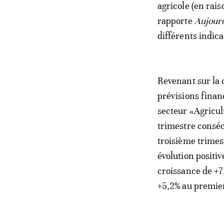
agricole (en rai
rapporte
Aujourd
différents indic
Revenant sur la 
prévisions finan
secteur «Agricul
trimestre conséc
troisième trimest
évolution positi
croissance de +7
+5,2% au premier