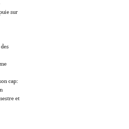
e
ppuie sur
 des
ème
 son cap:
en
mestre et