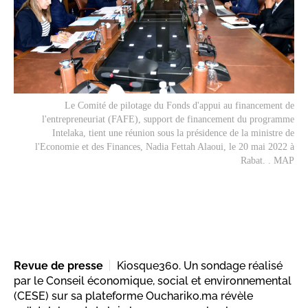
Le Comité de pilotage du Fonds d'appui au financement de
l'entrepreneuriat (FAFE), support de financement du programme
Intelaka, tient une réunion sous la présidence de la ministre de
l'Economie et des Finances, Nadia Fettah Alaoui, le 20 mai 2022 à
Rabat. . MAP
Revue de presse
Kiosque360. Un sondage réalisé
par le Conseil économique, social et environnemental
(CESE) sur sa plateforme Ouchariko.ma révèle