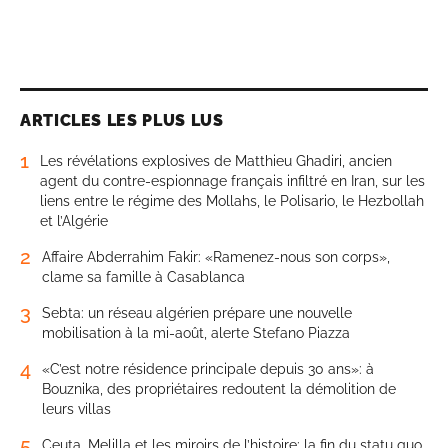
ARTICLES LES PLUS LUS
1
Les révélations explosives de Matthieu Ghadiri, ancien
agent du contre-espionnage français infiltré en Iran, sur les
liens entre le régime des Mollahs, le Polisario, le Hezbollah
et l’Algérie
2
Affaire Abderrahim Fakir: «Ramenez-nous son corps»,
clame sa famille à Casablanca
3
Sebta: un réseau algérien prépare une nouvelle
mobilisation à la mi-août, alerte Stefano Piazza
4
«C’est notre résidence principale depuis 30 ans»: à
Bouznika, des propriétaires redoutent la démolition de
leurs villas
5
Ceuta, Melilla et les miroirs de l’histoire: la fin du statu quo