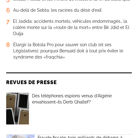
6
Au-delà de Sebta: les racines du désir d’exil
7
El Jadida: accidents mortels, véhicules endommagés… la
colère monte sur la «route de la mort» entre Bir Jdid et El
Oulja
8
Élargir la Botola Pro pour sauver son club (et ses
Législatives): pourquoi Bensaïd doit à tout prix éviter le
syndrome des «fraqchia»
REVUES DE PRESSE
Des téléphones espions venus d’Algérie
envahissent-ils Derb Ghallef?
Fraude fiscale: trois milliards de dirhams à