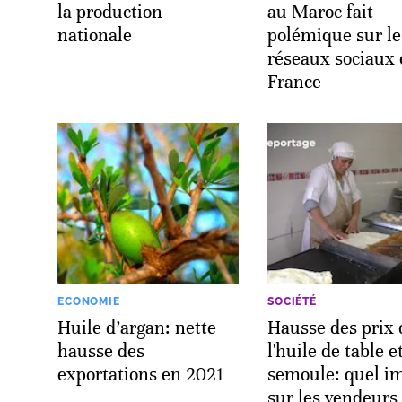
la production
au Maroc fait
nationale
polémique sur le
réseaux sociaux
France
ECONOMIE
SOCIÉTÉ
Huile d’argan: nette
Hausse des prix 
hausse des
l'huile de table e
exportations en 2021
semoule: quel i
sur les vendeurs