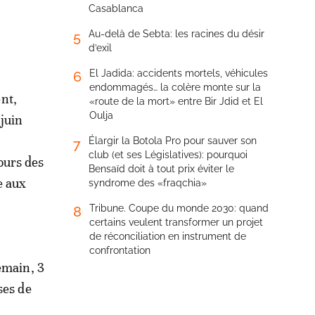
Casablanca
Au-delà de Sebta: les racines du désir
5
d’exil
El Jadida: accidents mortels, véhicules
6
endommagés… la colère monte sur la
nt,
«route de la mort» entre Bir Jdid et El
Oulja
 juin
Élargir la Botola Pro pour sauver son
7
club (et ses Législatives): pourquoi
ours des
Bensaïd doit à tout prix éviter le
e aux
syndrome des «fraqchia»
Tribune. Coupe du monde 2030: quand
8
certains veulent transformer un projet
de réconciliation en instrument de
confrontation
emain, 3
ses de