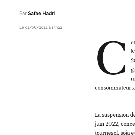
Par
Safae Hadri
Le 02/06/2022 à 13h22
C
e
M
2
g
m
consommateurs
La suspension de
juin 2022, conce
tournesol, soja e