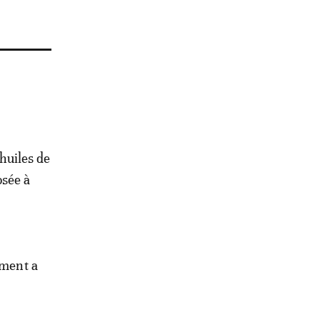
 huiles de
osée à
ement a