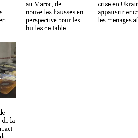
au Maroc, de
crise en Ukrai
s
nouvelles hausses en
appauvrir enco
 en
perspective pour les
les ménages af
huiles de table
de
t de la
mpact
 de