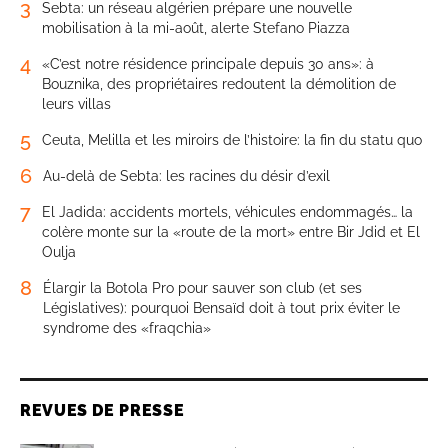
3
Sebta: un réseau algérien prépare une nouvelle
mobilisation à la mi-août, alerte Stefano Piazza
4
«C’est notre résidence principale depuis 30 ans»: à
Bouznika, des propriétaires redoutent la démolition de
leurs villas
5
Ceuta, Melilla et les miroirs de l’histoire: la fin du statu quo
6
Au-delà de Sebta: les racines du désir d’exil
7
El Jadida: accidents mortels, véhicules endommagés… la
colère monte sur la «route de la mort» entre Bir Jdid et El
Oulja
8
Élargir la Botola Pro pour sauver son club (et ses
Législatives): pourquoi Bensaïd doit à tout prix éviter le
syndrome des «fraqchia»
REVUES DE PRESSE