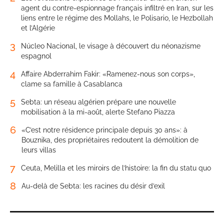
agent du contre-espionnage français infiltré en Iran, sur les
liens entre le régime des Mollahs, le Polisario, le Hezbollah
et l’Algérie
3
Núcleo Nacional, le visage à découvert du néonazisme
espagnol
4
Affaire Abderrahim Fakir: «Ramenez-nous son corps»,
clame sa famille à Casablanca
5
Sebta: un réseau algérien prépare une nouvelle
mobilisation à la mi-août, alerte Stefano Piazza
6
«C’est notre résidence principale depuis 30 ans»: à
Bouznika, des propriétaires redoutent la démolition de
leurs villas
7
Ceuta, Melilla et les miroirs de l’histoire: la fin du statu quo
8
Au-delà de Sebta: les racines du désir d’exil