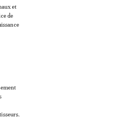
naux et
ice de
uissance
ssement
s
tisseurs.