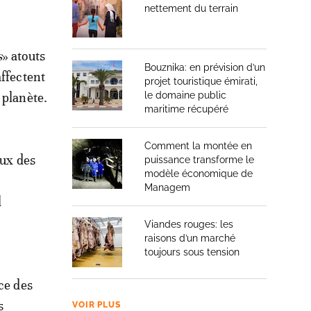
nettement du terrain
s
» atouts
Bouznika: en prévision d’un
affectent
projet touristique émirati,
 planète.
le domaine public
maritime récupéré
Comment la montée en
aux des
puissance transforme le
modèle économique de
Managem
l
Viandes rouges: les
raisons d’un marché
toujours sous tension
ce des
s
VOIR PLUS