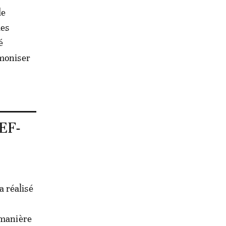
de
des
é
rmoniser
EF-
 réalisé
 manière