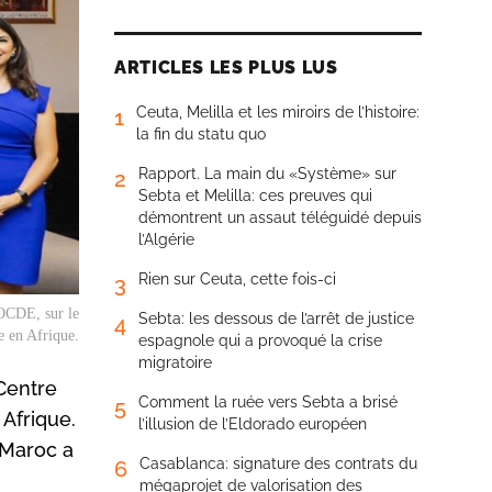
ARTICLES LES PLUS LUS
Ceuta, Melilla et les miroirs de l’histoire:
1
la fin du statu quo
Rapport. La main du «Système» sur
2
Sebta et Melilla: ces preuves qui
démontrent un assaut téléguidé depuis
l’Algérie
Rien sur Ceuta, cette fois-ci
3
’OCDE, sur le
Sebta: les dessous de l’arrêt de justice
4
 en Afrique.
espagnole qui a provoqué la crise
migratoire
 Centre
Comment la ruée vers Sebta a brisé
5
Afrique.
l’illusion de l’Eldorado européen
 Maroc a
Casablanca: signature des contrats du
6
mégaprojet de valorisation des