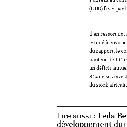
(ODD) fixés par 
Il en ressort no
estimé à environ
du rapport, le c
hauteur de 194 m
un déficit annuel
34% de ses inves
du stock africain
Lire aussi :
Leila Be
développement dura