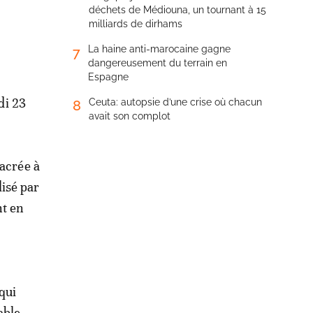
déchets de Médiouna, un tournant à 15
milliards de dirhams
La haine anti-marocaine gagne
7
dangereusement du terrain en
Espagne
di 23
Ceuta: autopsie d’une crise où chacun
8
avait son complot
acrée à
lisé par
nt en
qui
able