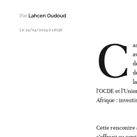
Par
Lahcen Oudoud
Le 24/04/2024 à 11h36
C
a
a
d
d
l
l’OCDE et l’Unio
Afrique : invest
Cette rencontre 
s’offrent au con