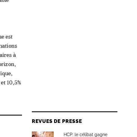
ue est
imations
aires à
orizon,
rique,
 et 10,5%
REVUES DE PRESSE
HCP: le célibat gagne