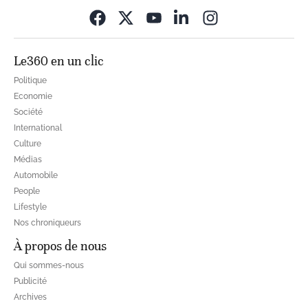
Opens in new wi
Le360 en un clic
Politique
Economie
Société
International
Culture
Médias
Automobile
People
Lifestyle
Nos chroniqueurs
À propos de nous
Qui sommes-nous
Publicité
Archives