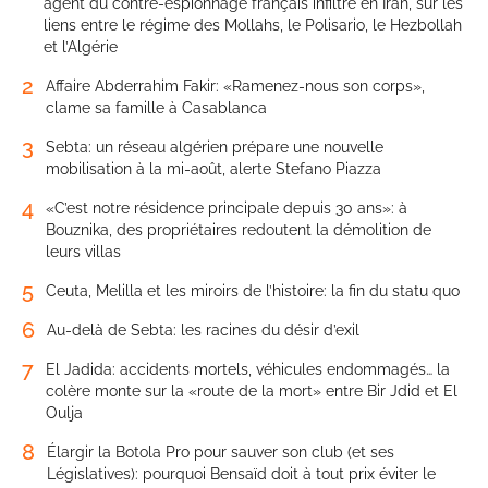
agent du contre-espionnage français infiltré en Iran, sur les
liens entre le régime des Mollahs, le Polisario, le Hezbollah
et l’Algérie
2
Affaire Abderrahim Fakir: «Ramenez-nous son corps»,
clame sa famille à Casablanca
3
Sebta: un réseau algérien prépare une nouvelle
mobilisation à la mi-août, alerte Stefano Piazza
4
«C’est notre résidence principale depuis 30 ans»: à
Bouznika, des propriétaires redoutent la démolition de
leurs villas
5
Ceuta, Melilla et les miroirs de l’histoire: la fin du statu quo
6
Au-delà de Sebta: les racines du désir d’exil
7
El Jadida: accidents mortels, véhicules endommagés… la
colère monte sur la «route de la mort» entre Bir Jdid et El
Oulja
8
Élargir la Botola Pro pour sauver son club (et ses
Législatives): pourquoi Bensaïd doit à tout prix éviter le