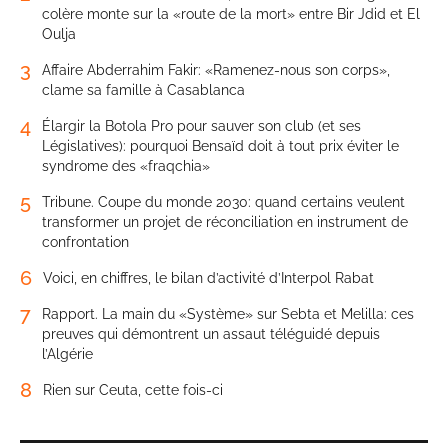
colère monte sur la «route de la mort» entre Bir Jdid et El
Oulja
3
Affaire Abderrahim Fakir: «Ramenez-nous son corps»,
clame sa famille à Casablanca
4
Élargir la Botola Pro pour sauver son club (et ses
Législatives): pourquoi Bensaïd doit à tout prix éviter le
syndrome des «fraqchia»
5
Tribune. Coupe du monde 2030: quand certains veulent
transformer un projet de réconciliation en instrument de
confrontation
6
Voici, en chiffres, le bilan d’activité d’Interpol Rabat
7
Rapport. La main du «Système» sur Sebta et Melilla: ces
preuves qui démontrent un assaut téléguidé depuis
l’Algérie
8
Rien sur Ceuta, cette fois-ci