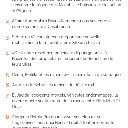
liens entre le régime des Mollahs, le Polisario, le Hezbollah
et l’Algérie
2
Affaire Abderrahim Fakir: «Ramenez-nous son corps»,
clame sa famille à Casablanca
3
Sebta: un réseau algérien prépare une nouvelle
mobilisation à la mi-août, alerte Stefano Piazza
4
«C’est notre résidence principale depuis 30 ans»: à
Bouznika, des propriétaires redoutent la démolition de
leurs villas
5
Ceuta, Melilla et les miroirs de l’histoire: la fin du statu quo
6
Au-delà de Sebta: les racines du désir d’exil
7
El Jadida: accidents mortels, véhicules endommagés… la
colère monte sur la «route de la mort» entre Bir Jdid et El
Oulja
8
Élargir la Botola Pro pour sauver son club (et ses
Législatives): pourquoi Bensaïd doit à tout prix éviter le