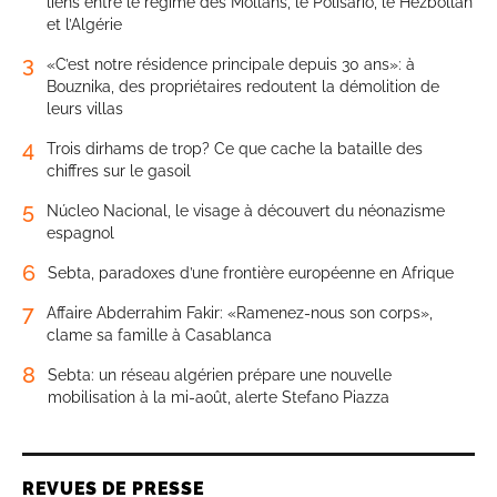
liens entre le régime des Mollahs, le Polisario, le Hezbollah
et l’Algérie
3
«C’est notre résidence principale depuis 30 ans»: à
Bouznika, des propriétaires redoutent la démolition de
leurs villas
4
Trois dirhams de trop? Ce que cache la bataille des
chiffres sur le gasoil
5
Núcleo Nacional, le visage à découvert du néonazisme
espagnol
6
Sebta, paradoxes d’une frontière européenne en Afrique
7
Affaire Abderrahim Fakir: «Ramenez-nous son corps»,
clame sa famille à Casablanca
8
Sebta: un réseau algérien prépare une nouvelle
mobilisation à la mi-août, alerte Stefano Piazza
REVUES DE PRESSE