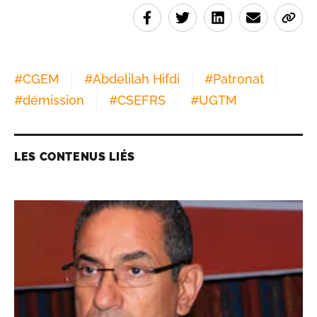
#
CGEM
#
Abdelilah Hifdi
#
Patronat
#
démission
#
CSEFRS
#
UGTM
LES CONTENUS LIÉS