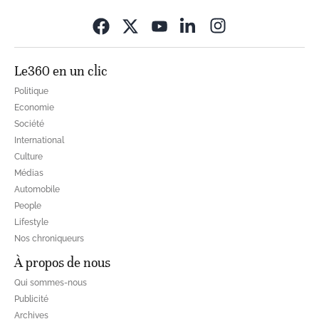
Opens in new wi
Le360 en un clic
Politique
Economie
Société
International
Culture
Médias
Automobile
People
Lifestyle
Nos chroniqueurs
À propos de nous
Qui sommes-nous
Publicité
Archives