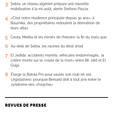
3
Sebta: un réseau algérien prépare une nouvelle
mobilisation à la mi-août, alerte Stefano Piazza
4
«C’est notre résidence principale depuis 30 ans»: à
Bouznika, des propriétaires redoutent la démolition de
leurs villas
5
Ceuta, Melilla et les miroirs de l’histoire: la fin du statu quo
6
Au-delà de Sebta: les racines du désir d’exil
7
El Jadida: accidents mortels, véhicules endommagés… la
colère monte sur la «route de la mort» entre Bir Jdid et El
Oulja
8
Élargir la Botola Pro pour sauver son club (et ses
Législatives): pourquoi Bensaïd doit à tout prix éviter le
syndrome des «fraqchia»
REVUES DE PRESSE