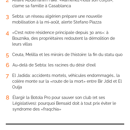
clame sa famille à Casablanca
3
Sebta: un réseau algérien prépare une nouvelle
mobilisation à la mi-août, alerte Stefano Piazza
4
«C’est notre résidence principale depuis 30 ans»: à
Bouznika, des propriétaires redoutent la démolition de
leurs villas
5
Ceuta, Melilla et les miroirs de l’histoire: la fin du statu quo
6
Au-delà de Sebta: les racines du désir d’exil
7
El Jadida: accidents mortels, véhicules endommagés… la
colère monte sur la «route de la mort» entre Bir Jdid et El
Oulja
8
Élargir la Botola Pro pour sauver son club (et ses
Législatives): pourquoi Bensaïd doit à tout prix éviter le
syndrome des «fraqchia»