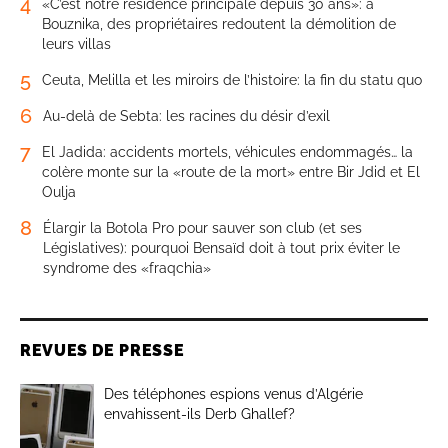
4
«C’est notre résidence principale depuis 30 ans»: à
Bouznika, des propriétaires redoutent la démolition de
leurs villas
5
Ceuta, Melilla et les miroirs de l’histoire: la fin du statu quo
6
Au-delà de Sebta: les racines du désir d’exil
7
El Jadida: accidents mortels, véhicules endommagés… la
colère monte sur la «route de la mort» entre Bir Jdid et El
Oulja
8
Élargir la Botola Pro pour sauver son club (et ses
Législatives): pourquoi Bensaïd doit à tout prix éviter le
syndrome des «fraqchia»
REVUES DE PRESSE
Des téléphones espions venus d’Algérie
envahissent-ils Derb Ghallef?