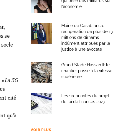
qui pèse des milliards sur
l’économie
Mairie de Casablanca:
at,
récupération de plus de 13
es se
millions de dirhams
indûment attribués par la
 socle
justice à une avocate
Grand Stade Hassan II: le
chantier passe à la vitesse
supérieure
 «
La 5G
ème
Les six priorités du projet
nt cité
de loi de finances 2027
ont qu’à
VOIR PLUS