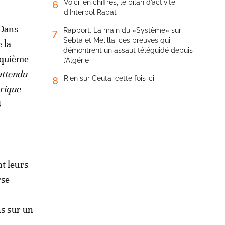
Voici, en chiffres, le bilan d’activité
6
d’Interpol Rabat
 Dans
Rapport. La main du «Système» sur
7
Sebta et Melilla: ces preuves qui
 la
démontrent un assaut téléguidé depuis
nquième
l’Algérie
attendu
Rien sur Ceuta, cette fois-ci
8
érique
4
t leurs
rse
ns sur un