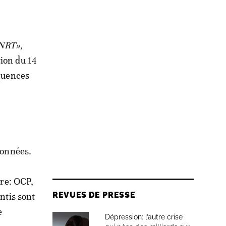
ANRT»,
ion du 14
équences
données.
ère: OCP,
REVUES DE PRESSE
tis sont
e
Dépression: l’autre crise