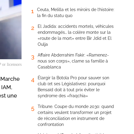
Ceuta, Melilla et les miroirs de l’histoire:
1
la fin du statu quo
El Jadida: accidents mortels, véhicules
2
endommagés… la colère monte sur la
«route de la mort» entre Bir Jdid et El
Oulja
Affaire Abderrahim Fakir: «Ramenez-
3
nous son corps», clame sa famille à
 or licensors
Casablanca
Élargir la Botola Pro pour sauver son
a Marche
4
club (et ses Législatives): pourquoi
 IAM,
Bensaïd doit à tout prix éviter le
est une
syndrome des «fraqchia»
Tribune. Coupe du monde 2030: quand
5
certains veulent transformer un projet
de réconciliation en instrument de
confrontation