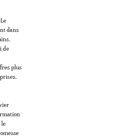
 Le
ent dans
ains.
i de
fres plus
prises.
vier
ormation
 le
promesse