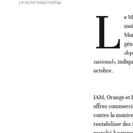
Le 13/10/2025 à 20h34
L
e M
moi
Mar
gén
dep
national»,
indiqu
octobre.
IAM, Orange et I
offres commercia
contre la montre
rentabiliser des
marché hautemen