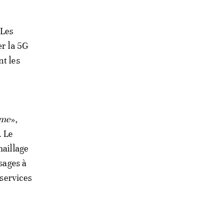
 Les
er la 5G
nt les
ême
»,
. Le
maillage
sages à
 services