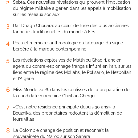
2
Sebta. Ces nouvelles révélations qui prouvent l’implication
du régime militaire algérien dans les appels à mobilisation
sur les réseaux sociaux
3
Dar Dbagh Chouara: au cœur de l’une des plus anciennes
tanneries traditionnelles du monde à Fès
4
Peau et mémoire: anthropologie du tatouage, du signe
berbère à la marque contemporaine
5
Les révélations explosives de Matthieu Ghadiri, ancien
agent du contre-espionnage français infiltré en Iran, sur les
liens entre le régime des Mollahs, le Polisario, le Hezbollah
et l’Algérie
6
Miss Monde 2026: dans les coulisses de la préparation de
la candidate marocaine Chirihan Chergui
7
«C’est notre résidence principale depuis 30 ans»: à
Bouznika, des propriétaires redoutent la démolition de
leurs villas
8
La Colombie change de position et reconnaît la
souveraineté du Maroc sur son Sahara