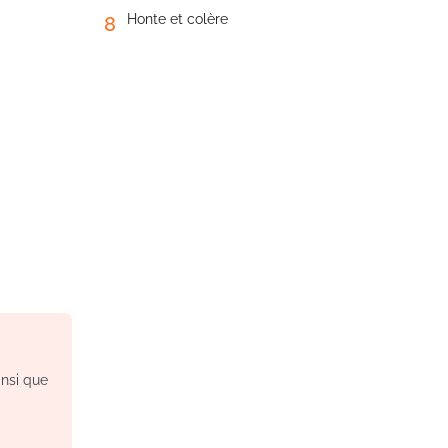
Honte et colère
8
insi que