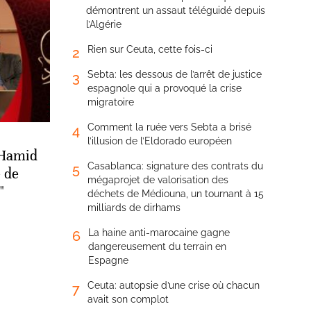
démontrent un assaut téléguidé depuis
l’Algérie
Rien sur Ceuta, cette fois-ci
2
Sebta: les dessous de l’arrêt de justice
3
espagnole qui a provoqué la crise
migratoire
Comment la ruée vers Sebta a brisé
4
l’illusion de l’Eldorado européen
 Hamid
Casablanca: signature des contrats du
5
é de
mégaprojet de valorisation des
"
déchets de Médiouna, un tournant à 15
milliards de dirhams
La haine anti-marocaine gagne
6
dangereusement du terrain en
Espagne
Ceuta: autopsie d’une crise où chacun
7
avait son complot