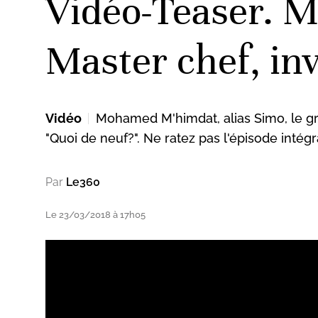
Vidéo-Teaser. 
Master chef, inv
Vidéo
Mohamed M'himdat, alias Simo, le gra
"Quoi de neuf?". Ne ratez pas l'épisode intég
Par
Le360
Le 23/03/2018 à 17h05