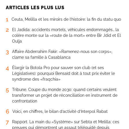
ARTICLES LES PLUS LUS
1
Ceuta, Melilla et les miroirs de l’histoire: la fin du statu quo
2
El Jadida: accidents mortels, véhicules endommagés… la
colère monte sur la «route de la mort» entre Bir Jdid et El
Oulja
3
Affaire Abderrahim Fakir: «Ramenez-nous son corps»,
clame sa famille à Casablanca
4
Élargir la Botola Pro pour sauver son club (et ses
Législatives): pourquoi Bensaïd doit à tout prix éviter le
syndrome des «fraqchia»
5
Tribune. Coupe du monde 2030: quand certains veulent
transformer un projet de réconciliation en instrument de
confrontation
6
Voici, en chiffres, le bilan d’activité d’Interpol Rabat
7
Rapport. La main du «Système» sur Sebta et Melilla: ces
preuves qui démontrent un assaut téléguidé depuis