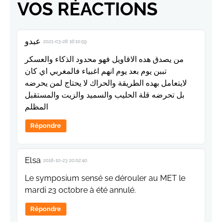
VOS RÉACTIONS
عبدو
2021-03-28 16:10:59
من يصدق هده الاقاويل فهو محدود الذكاء والعسكر
تببن يوم بعد يوم انهم اغبياء فالمغربي اي كان
لايتعامل بهده الطريقة والحراك لا يحتاج لمن يحرضه
بل تحرضه قلة الحليب والسميد والزيت والمستقبل
المظلم
Répondre
Elsa
2018-10-23 20:02:40
Le symposium sensé se dérouler au MET le
mardi 23 octobre à été annulé.
Répondre