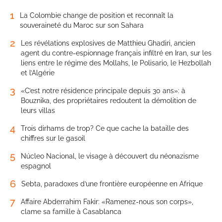
1
La Colombie change de position et reconnaît la
souveraineté du Maroc sur son Sahara
2
Les révélations explosives de Matthieu Ghadiri, ancien
agent du contre-espionnage français infiltré en Iran, sur les
liens entre le régime des Mollahs, le Polisario, le Hezbollah
et l’Algérie
3
«C’est notre résidence principale depuis 30 ans»: à
Bouznika, des propriétaires redoutent la démolition de
leurs villas
4
Trois dirhams de trop? Ce que cache la bataille des
chiffres sur le gasoil
5
Núcleo Nacional, le visage à découvert du néonazisme
espagnol
6
Sebta, paradoxes d’une frontière européenne en Afrique
7
Affaire Abderrahim Fakir: «Ramenez-nous son corps»,
clame sa famille à Casablanca