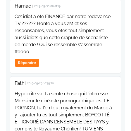
Hamadi
2019-09-30 06:51:19
Cet idiot a été FINANCÉ par notre redevance
TV ?????? Honte à vous 2M et ses
responsables, vous êtes tout simplement
aussi idiots que cette crapule de scénariste
de merde ! Qui se ressemble s'assemble
tfoooo !
Répondre
Fathi
2019-09-29 10:39:20
Hypocrite va! La seule chose qui t'intéresse
Monsieur le cinéaste pornographique est LE
POGNON, tu t'en fout royalement du Maroc à
y rajouter tu es tout simplement BOYCOTTÉ
ET IGNORÉ DANS L'ENSEMBLE DES PAYS y
compris le Royaume Chérifien! TU VIENS