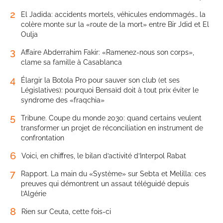
2
El Jadida: accidents mortels, véhicules endommagés… la
colère monte sur la «route de la mort» entre Bir Jdid et El
Oulja
3
Affaire Abderrahim Fakir: «Ramenez-nous son corps»,
clame sa famille à Casablanca
4
Élargir la Botola Pro pour sauver son club (et ses
Législatives): pourquoi Bensaïd doit à tout prix éviter le
syndrome des «fraqchia»
5
Tribune. Coupe du monde 2030: quand certains veulent
transformer un projet de réconciliation en instrument de
confrontation
6
Voici, en chiffres, le bilan d’activité d’Interpol Rabat
7
Rapport. La main du «Système» sur Sebta et Melilla: ces
preuves qui démontrent un assaut téléguidé depuis
l’Algérie
8
Rien sur Ceuta, cette fois-ci