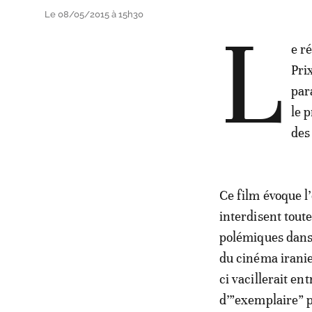
Le 08/05/2015 à 15h30
L
e r
Pri
par
le 
des
Ce film évoque l
interdisent tout
polémiques dans
du cinéma iranien
ci vacillerait ent
d’”exemplaire” p