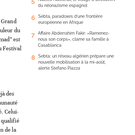
5
du néonazisme espagnol
Sebta, paradoxes d’une frontière
6
u Grand
européenne en Afrique
ouleur du
Affaire Abderrahim Fakir: «Ramenez-
7
mmad” est
nous son corps», clame sa famille à
Casablanca
u Festival
Sebta: un réseau algérien prépare une
8
nouvelle mobilisation à la mi-août,
alerte Stefano Piazza
jà des
munauté
. Celui-
 qualifié
n de la