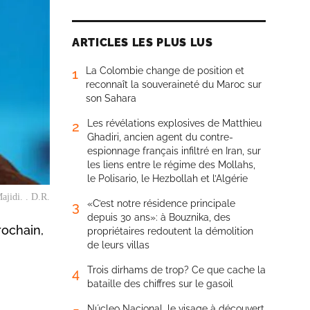
ARTICLES LES PLUS LUS
La Colombie change de position et
1
reconnaît la souveraineté du Maroc sur
son Sahara
Les révélations explosives de Matthieu
2
Ghadiri, ancien agent du contre-
espionnage français infiltré en Iran, sur
les liens entre le régime des Mollahs,
le Polisario, le Hezbollah et l’Algérie
ajidi. . D.R.
«C’est notre résidence principale
3
depuis 30 ans»: à Bouznika, des
rochain,
propriétaires redoutent la démolition
de leurs villas
Trois dirhams de trop? Ce que cache la
4
bataille des chiffres sur le gasoil
Núcleo Nacional, le visage à découvert