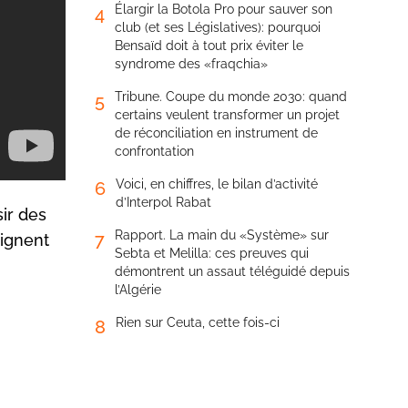
Élargir la Botola Pro pour sauver son
4
club (et ses Législatives): pourquoi
Bensaïd doit à tout prix éviter le
syndrome des «fraqchia»
Tribune. Coupe du monde 2030: quand
5
certains veulent transformer un projet
de réconciliation en instrument de
confrontation
Voici, en chiffres, le bilan d’activité
6
d’Interpol Rabat
sir des
Rapport. La main du «Système» sur
7
aignent
Sebta et Melilla: ces preuves qui
démontrent un assaut téléguidé depuis
l’Algérie
Rien sur Ceuta, cette fois-ci
8