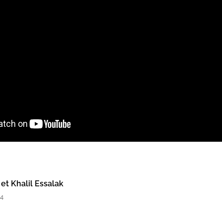
t Khalil Essalak
44