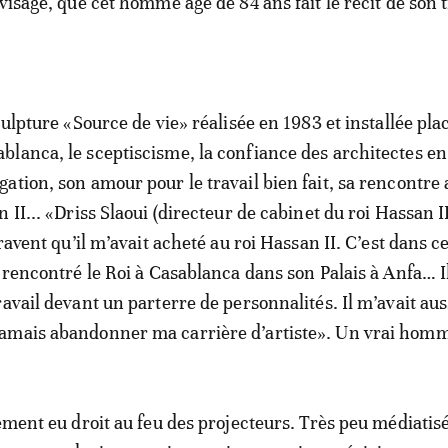
visage, que cet homme âgé de 84 ans fait le récit de son t
culpture «Source de vie» réalisée en 1983 et installée pla
lanca, le sceptiscisme, la confiance des architectes en
ation, son amour pour le travail bien fait, sa rencontre 
 II... «Driss Slaoui (directeur de cabinet du roi Hassan I
aravent qu’il m’avait acheté au roi Hassan II. C’est dans c
i rencontré le Roi à Casablanca dans son Palais à Anfa… Il
avail devant un parterre de personnalités. Il m’avait aus
amais abandonner ma carrière d’artiste». Un vrai hom
ement eu droit au feu des projecteurs. Très peu médiatisé,