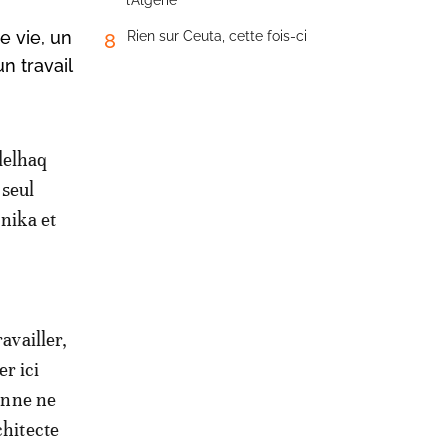
l’Algérie
e vie, un
Rien sur Ceuta, cette fois-ci
8
n travail
bdelhaq
 seul
nika et
availler,
r ici
sonne ne
chitecte