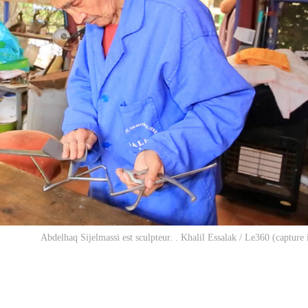
Abdelhaq Sijelmassi est sculpteur. . Khalil Essalak / Le360 (capture