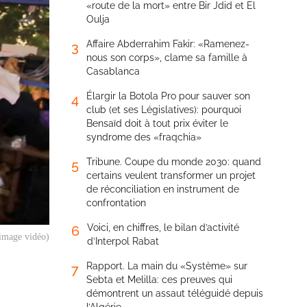
«route de la mort» entre Bir Jdid et El
Oulja
Affaire Abderrahim Fakir: «Ramenez-
3
nous son corps», clame sa famille à
Casablanca
Élargir la Botola Pro pour sauver son
4
club (et ses Législatives): pourquoi
Bensaïd doit à tout prix éviter le
syndrome des «fraqchia»
Tribune. Coupe du monde 2030: quand
5
certains veulent transformer un projet
de réconciliation en instrument de
confrontation
Voici, en chiffres, le bilan d’activité
6
 image vidéo)
d’Interpol Rabat
Rapport. La main du «Système» sur
7
Sebta et Melilla: ces preuves qui
démontrent un assaut téléguidé depuis