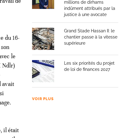
ravail de
millions de dirhams
indûment attribués par la
justice à une avocate
Grand Stade Hassan II: le
ce du 16-
chantier passe à la vitesse
supérieure
 son
avec le
Les six priorités du projet
I Ndlr)
de loi de finances 2027
e
 avait
si
VOIR PLUS
mage.
 il était