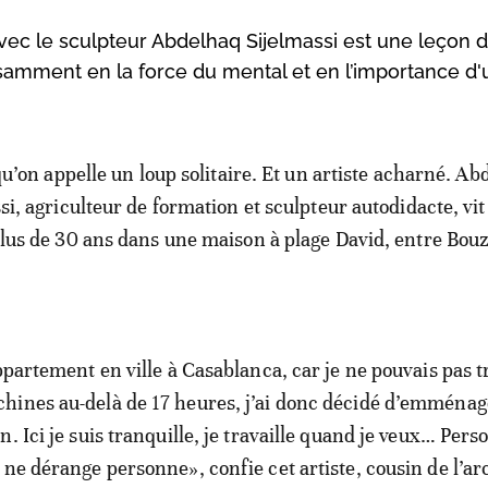
avec le sculpteur Abdelhaq Sijelmassi est une leçon d
samment en la force du mental et en l’importance d'u
 qu’on appelle un loup solitaire. Et un artiste acharné. A
si, agriculteur de formation et sculpteur autodidacte, vit
lus de 30 ans dans une maison à plage David, entre Bouz
ppartement en ville à Casablanca, car je ne pouvais pas tr
ines au-delà de 17 heures, j’ai donc décidé d’emménage
. Ici je suis tranquille, je travaille quand je veux… Per
 ne dérange personne», confie cet artiste, cousin de l’ar