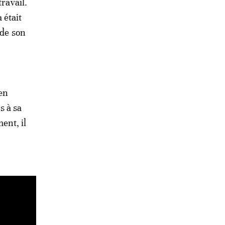
ravail.
 était
 de son
en
s à sa
ent, il