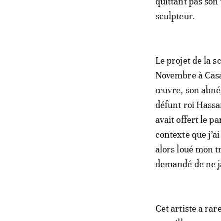
quittant pas son 
sculpteur.
Le projet de la s
Novembre à Casab
œuvre, son abnég
défunt roi Hassan
avait offert le p
contexte que j’a
alors loué mon tr
demandé de ne j
Cet artiste a rar