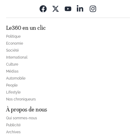
Opens in new wi
Le360 en un clic
Politique
Economie
Société
International
Culture
Médias
Automobile
People
Lifestyle
Nos chroniqueurs
À propos de nous
Qui sommes-nous
Publicité
Archives