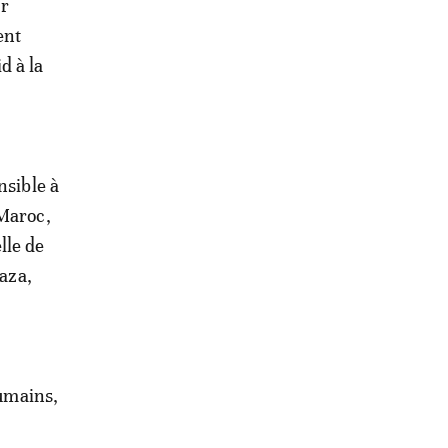
ar
ent
d à la
nsible à
 Maroc,
elle de
Taza,
humains,