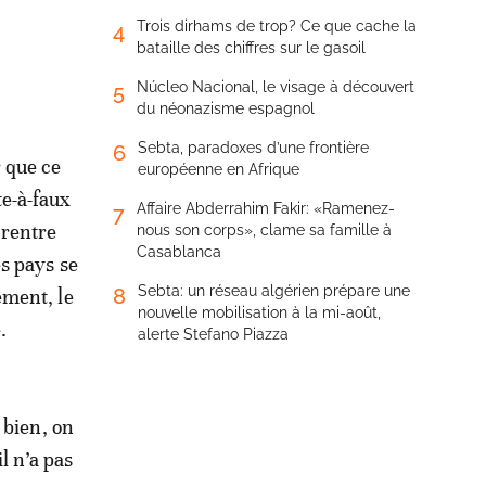
Trois dirhams de trop? Ce que cache la
4
bataille des chiffres sur le gasoil
Núcleo Nacional, le visage à découvert
5
du néonazisme espagnol
Sebta, paradoxes d’une frontière
6
 que ce
européenne en Afrique
te-à-faux
Affaire Abderrahim Fakir: «Ramenez-
7
 rentre
nous son corps», clame sa famille à
Casablanca
es pays se
Sebta: un réseau algérien prépare une
8
ement, le
nouvelle mobilisation à la mi-août,
e.
alerte Stefano Piazza
 bien, on
il n’a pas