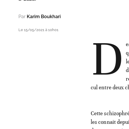
Par
Karim Boukhari
Le 15/05/2021 à 10h01
D
e
q
l
d
r
cul entre deux c
Cette schizophré
les connait depui