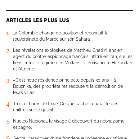
ARTICLES LES PLUS LUS
1
La Colombie change de position et reconnaît la
souveraineté du Maroc sur son Sahara
2
Les révélations explosives de Matthieu Ghadiri, ancien
agent du contre-espionnage français infiltré en Iran, sur les
liens entre le régime des Mollahs, le Polisario, le Hezbollah
et l’Algérie
3
«C’est notre résidence principale depuis 30 ans»: à
Bouznika, des propriétaires redoutent la démolition de
leurs villas
4
Trois dirhams de trop? Ce que cache la bataille des
chiffres sur le gasoil
5
Núcleo Nacional, le visage à découvert du néonazisme
espagnol
6
Sebta, paradoxes d’une frontière européenne en Afrique