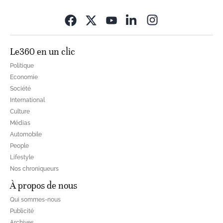
Opens in new wi
Le360 en un clic
Politique
Economie
Société
International
Culture
Médias
Automobile
People
Lifestyle
Nos chroniqueurs
À propos de nous
Qui sommes-nous
Publicité
Archives