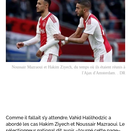
Noussair Mazraoui et Hakim Ziyech, du temps où ils étaient réunis à
l'Ajax d'Amsterdam. . DR
Comme il fallait s’y attendre, Vahid Halilhodzic a
abordé les cas Hakim Ziyech et Noussair Mazraoui. Le
sélectionneur national dit avoir «tourné cette page».