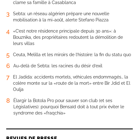
clame sa famille à Casablanca
3
Sebta: un réseau algérien prépare une nouvelle
mobilisation à la mi-août, alerte Stefano Piazza
4
«C’est notre résidence principale depuis 30 ans»: à
Bouznika, des propriétaires redoutent la démolition de
leurs villas
5
Ceuta, Melilla et les miroirs de l’histoire: la fin du statu quo
6
Au-delà de Sebta: les racines du désir d’exil
7
El Jadida: accidents mortels, véhicules endommagés… la
colère monte sur la «route de la mort» entre Bir Jdid et El
Oulja
8
Élargir la Botola Pro pour sauver son club (et ses
Législatives): pourquoi Bensaïd doit à tout prix éviter le
syndrome des «fraqchia»
REVUES DE PRESSE