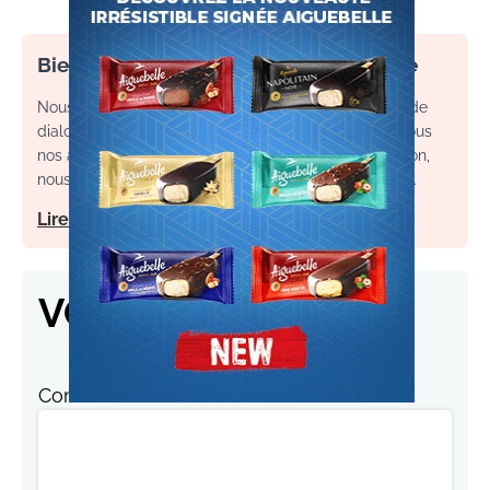
Bienvenue dans l’espace commentaire
Nous souhaitons un espace de débat, d’échange et de
dialogue. Afin d'améliorer la qualité des échanges sous
nos articles, ainsi que votre expérience de contribution,
nous vous invitons à consulter nos règles d’utilisation.
Lire notre charte
VOS RÉACTIONS
Commentaire