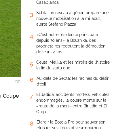
Casablanca
Sebta: un réseau algérien prépare une
3
nouvelle mobilisation à la mi-août,
alerte Stefano Piazza
«C’est notre résidence principale
4
depuis 30 ans»: à Bouznika, des
propriétaires redoutent la démolition
de leurs villas
Ceuta, Melilla et les miroirs de l’histoire:
5
la fin du statu quo
Au-delà de Sebta: les racines du désir
6
DR
d’exil
El Jadida: accidents mortels, véhicules
7
la Coupe
endommagés… la colère monte sur la
«route de la mort» entre Bir Jdid et El
Oulja
Élargir la Botola Pro pour sauver son
8
club (et ses Législatives): pourquoi