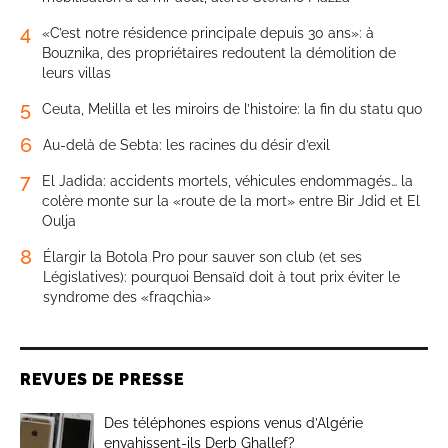
4
«C’est notre résidence principale depuis 30 ans»: à
Bouznika, des propriétaires redoutent la démolition de
leurs villas
5
Ceuta, Melilla et les miroirs de l’histoire: la fin du statu quo
6
Au-delà de Sebta: les racines du désir d’exil
7
El Jadida: accidents mortels, véhicules endommagés… la
colère monte sur la «route de la mort» entre Bir Jdid et El
Oulja
8
Élargir la Botola Pro pour sauver son club (et ses
Législatives): pourquoi Bensaïd doit à tout prix éviter le
syndrome des «fraqchia»
REVUES DE PRESSE
Des téléphones espions venus d’Algérie
envahissent-ils Derb Ghallef?