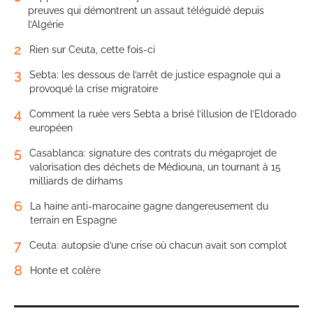
preuves qui démontrent un assaut téléguidé depuis
l’Algérie
2
Rien sur Ceuta, cette fois-ci
3
Sebta: les dessous de l’arrêt de justice espagnole qui a
provoqué la crise migratoire
4
Comment la ruée vers Sebta a brisé l’illusion de l’Eldorado
européen
5
Casablanca: signature des contrats du mégaprojet de
valorisation des déchets de Médiouna, un tournant à 15
milliards de dirhams
6
La haine anti-marocaine gagne dangereusement du
terrain en Espagne
7
Ceuta: autopsie d’une crise où chacun avait son complot
8
Honte et colère